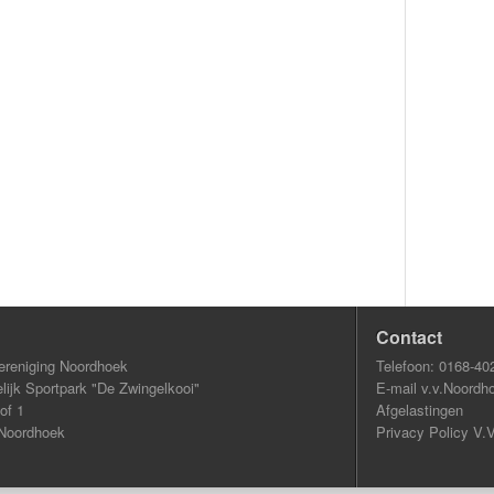
Contact
ereniging Noordhoek
Telefoon: 0168-40
ijk Sportpark "De Zwingelkooi"
E-mail v.v.Noordh
of 1
Afgelastingen
Noordhoek
Privacy Policy V.