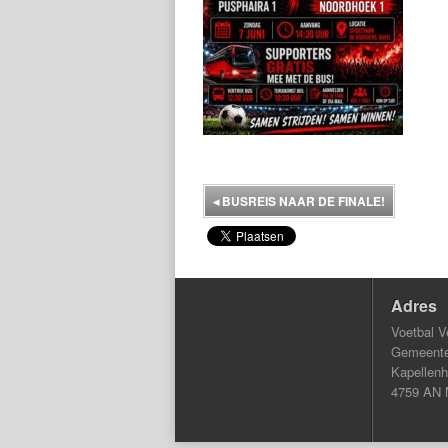
◂
BUSREIS NAAR DE FINALE!
Adres
Voetbal V
Gemeentel
Kapellenh
4759 AN 