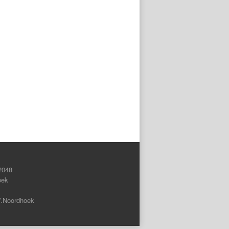
2048
oek
V.Noordhoek