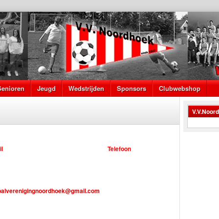
Senioren
Jeugd
Wedstrijden
Sponsors
Clubwebshop
V.V.Noor
l
Telefoon
balverenigingnoordhoek@gmail.com