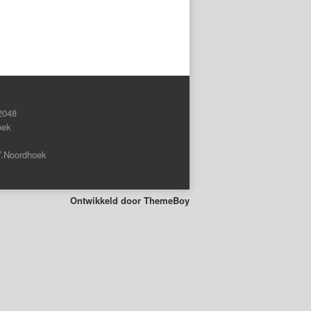
2048
oek
V.Noordhoek
Ontwikkeld door
ThemeBoy