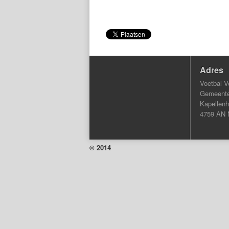
Adres
Voetbal V
Gemeentel
Kapellenh
4759 AN 
© 2014