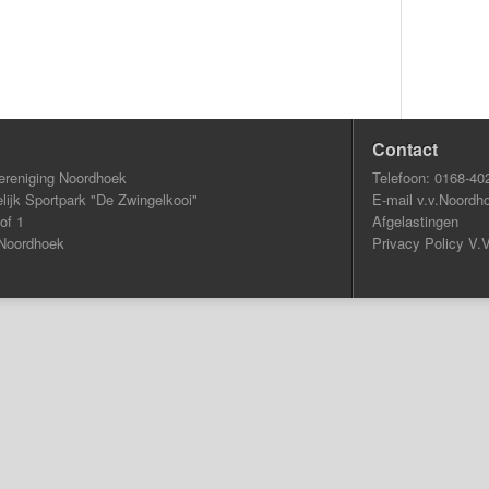
Contact
ereniging Noordhoek
Telefoon: 0168-40
ijk Sportpark "De Zwingelkooi"
E-mail v.v.Noordh
of 1
Afgelastingen
Noordhoek
Privacy Policy V.