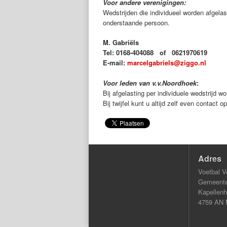
Voor andere verenigingen:
Wedstrijden die individueel worden afgelas
onderstaande persoon.
M. Gabriëls
Tel: 0168-404088 of 0621970619
E-mail:
marcelgabriels@ziggo.nl
Voor leden van v.v.Noordhoek
:
Bij afgelasting per individuele wedstrijd w
Bij twijfel kunt u altijd zelf even contact 
Adres
Voetbal V
Gemeentel
Kapellenh
4759 AN 