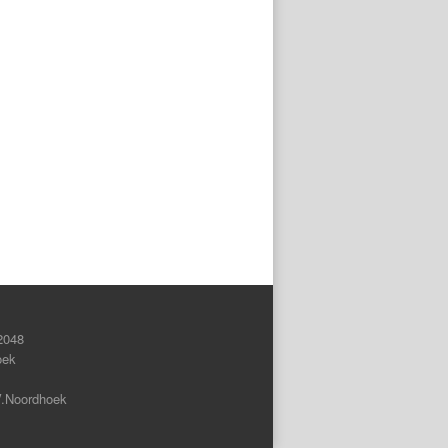
2048
oek
V.Noordhoek