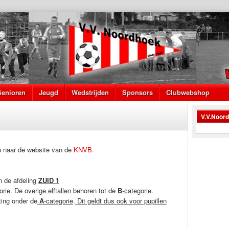
Senioren
Jeugd
Wedstrijden
Sponsors
Clubwebshop
V.V.Noor
 u naar de website van de
KNVB
.
in de afdeling
ZUID 1
orie
. De
overige elftallen
behoren tot de
B
-categorie
.
ting onder de
A
-categorie
.
Dit geldt dus ook voor pupillen