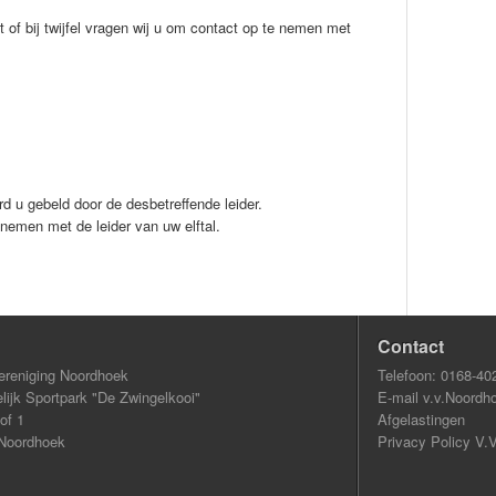
t of bij twijfel vragen wij u om contact op te nemen met
ord u gebeld door de desbetreffende leider.
opnemen met de leider van uw elftal.
Contact
ereniging Noordhoek
Telefoon: 0168-40
ijk Sportpark "De Zwingelkooi"
E-mail v.v.Noordh
of 1
Afgelastingen
Noordhoek
Privacy Policy V.