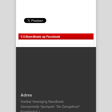
V.V.Noordhoek op Facebook
Adres
Voetbal Vereniging Noordhoek
Gemeentelijk Sportpark "De Zwingelkooi"
Kapellenhof 1