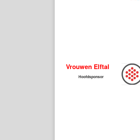
Vrouwen Elftal
Hoofdsponsor