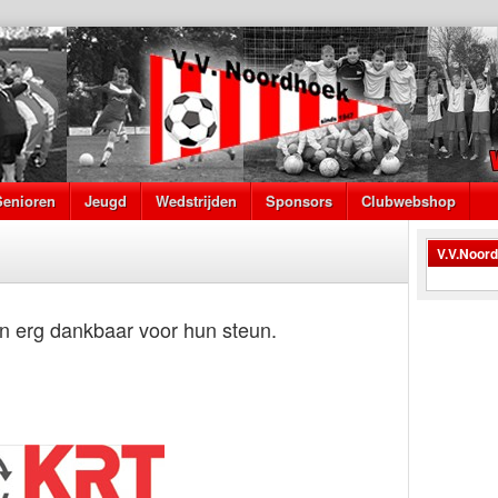
Senioren
Jeugd
Wedstrijden
Sponsors
Clubwebshop
V.V.Noor
en erg dankbaar voor hun steun.