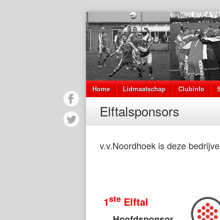
Home
Lidmaatschap
Clubinfo
Elftalsponsors
v.v.Noordhoek is deze bedrijv
ste
1
Elftal
Hoofdsponsor