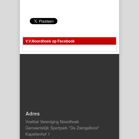
V.V.Noordhoek op Facebook
Adres
Voetbal Vereniging Noordhoek
Gemeentelijk Sportpark "De Zwingelkooi"
Kapellenhof 1