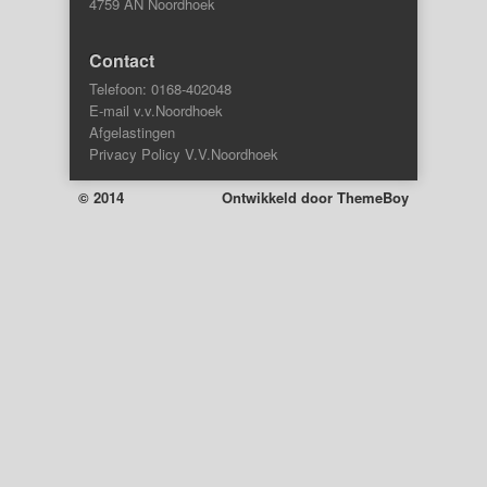
4759 AN Noordhoek
Contact
Telefoon: 0168-402048
E-mail v.v.Noordhoek
Afgelastingen
Privacy Policy V.V.Noordhoek
© 2014
Ontwikkeld door
ThemeBoy