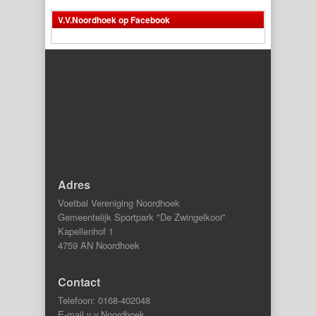
V.V.Noordhoek op Facebook
Adres
Voetbal Vereniging Noordhoek
Gemeentelijk Sportpark "De Zwingelkooi"
Kapellenhof 1
4759 AN Noordhoek
Contact
Telefoon: 0168-402048
E-mail v.v.Noordhoek