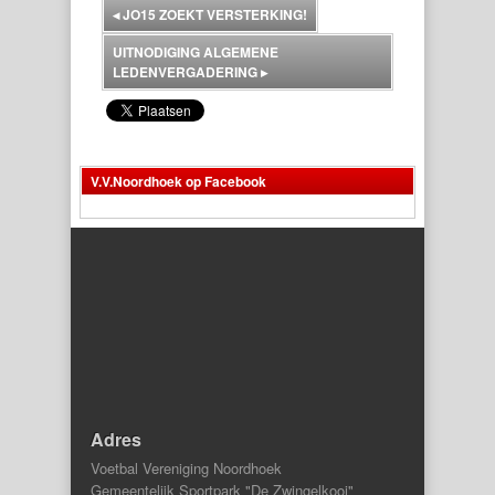
◂
JO15 ZOEKT VERSTERKING!
UITNODIGING ALGEMENE
LEDENVERGADERING
▸
V.V.Noordhoek op Facebook
Adres
Voetbal Vereniging Noordhoek
Gemeentelijk Sportpark "De Zwingelkooi"