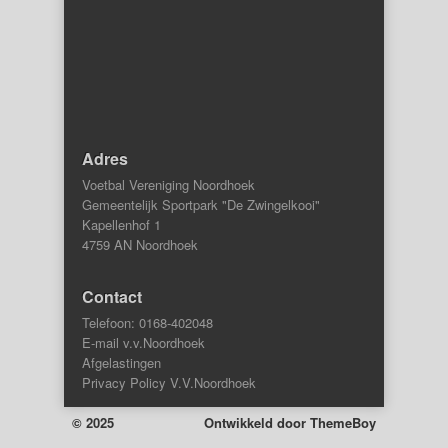
Adres
Voetbal Vereniging Noordhoek
Gemeentelijk Sportpark "De Zwingelkooi"
Kapellenhof 1
4759 AN Noordhoek
Contact
Telefoon: 0168-402048
E-mail v.v.Noordhoek
Afgelastingen
Privacy Policy V.V.Noordhoek
© 2025
Ontwikkeld door
ThemeBoy