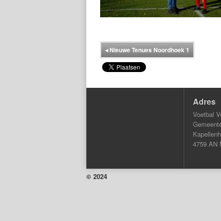
◂
Nieuwe Tenues Noordhoek 1
Adres
Voetbal V
Gemeentel
Kapellenh
4759 AN 
© 2024