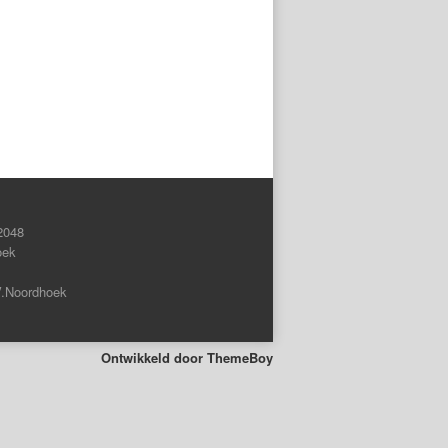
2048
oek
V.Noordhoek
Ontwikkeld door
ThemeBoy