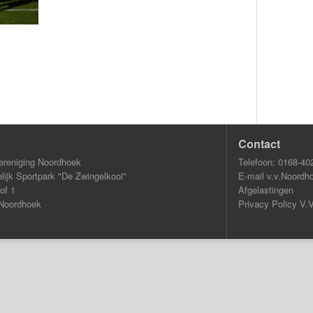
Contact
ereniging Noordhoek
Telefoon: 0168-40
ijk Sportpark "De Zwingelkooi"
E-mail v.v.Noordh
of 1
Afgelastingen
Noordhoek
Privacy Policy V.