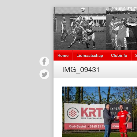
Home
Lidmaatschap
Clubinfo
IMG_09431