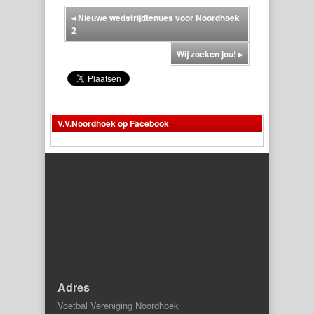
◂
Nieuwe wedstrijdtenues voor Noordhoek
2
Wij zoeken jou!
▸
V.V.Noordhoek op Facebook
Adres
Voetbal Vereniging Noordhoek