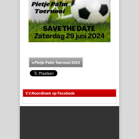
◂
Pietje Palm Toernooi 2024
V.V.Noordhoek op Facebook