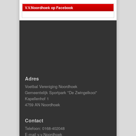
V.V.Noordhoek op Facebook
Adres
Voetbal Vereniging Noordhoek
Gemeentelijk Sportpark "De Zwingelkooi"
Kapellenhof 1
4759 AN Noordhoek
Contact
Telefoon: 0168-402048
E-mail v.v.Noordhoek