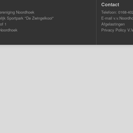
Contact
ereniging Noordhoek
Telefoon: 0168-40
ijk Sportpark "De Zwingelkooi"
E-mail v.v.Noordh
of 1
Afgelastingen
Noordhoek
Privacy Policy V.