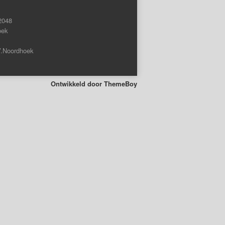
2048
oek
V.Noordhoek
Ontwikkeld door
ThemeBoy